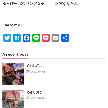
ゆっぴー ボウリング女子
冴宮ななたん
Share me♪
T
H
F
Li
P
E
共
w
at
ac
n
oc
m
有
itt
e
e
e
ke
ai
A recent post
er
n
b
t
l
めおしざこ
a
o
2025.04.06
o
k
めざしおこ
2025.04.06