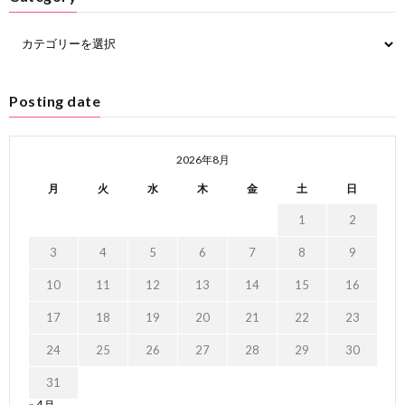
Posting date
2026年8月
月
火
水
木
金
土
日
1
2
3
4
5
6
7
8
9
10
11
12
13
14
15
16
17
18
19
20
21
22
23
24
25
26
27
28
29
30
31
« 4月