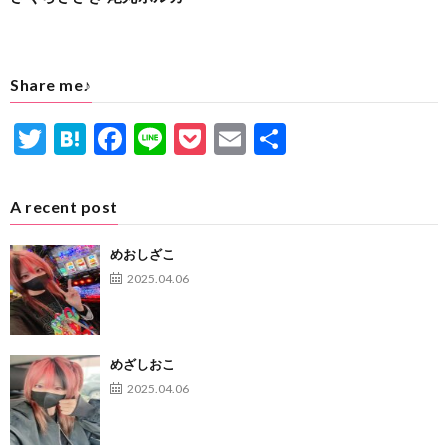
Share me♪
T
H
F
Li
P
E
共
w
at
ac
n
oc
m
有
itt
e
e
e
ke
ai
A recent post
er
n
b
t
l
めおしざこ
a
o
2025.04.06
o
k
めざしおこ
2025.04.06