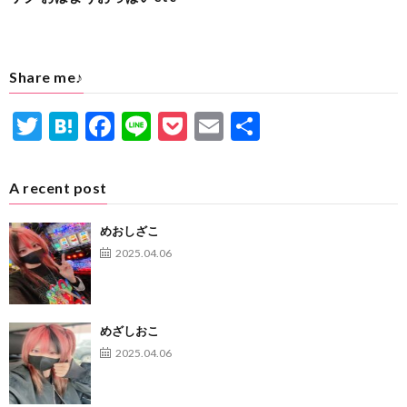
Share me♪
T
H
F
Li
P
E
共
w
at
ac
n
oc
m
有
itt
e
e
e
ke
ai
A recent post
er
n
b
t
l
めおしざこ
a
o
2025.04.06
o
k
めざしおこ
2025.04.06