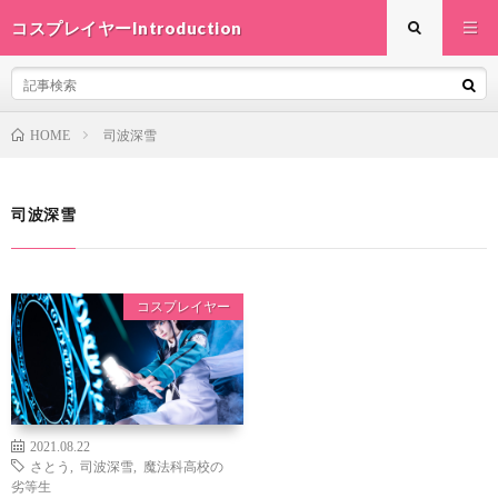
コスプレイヤーIntroduction
司波深雪
HOME
司波深雪
コスプレイヤー
2021.08.22
さとう
,
司波深雪
,
魔法科高校の
劣等生