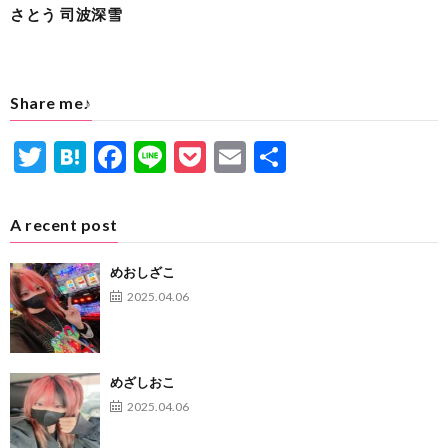
さとう 司波深雪
Share me♪
T
H
F
Li
P
E
共
w
at
ac
n
oc
m
有
itt
e
e
e
ke
ai
A recent post
er
n
b
t
l
めおしざこ
a
o
2025.04.06
o
k
めざしおこ
2025.04.06