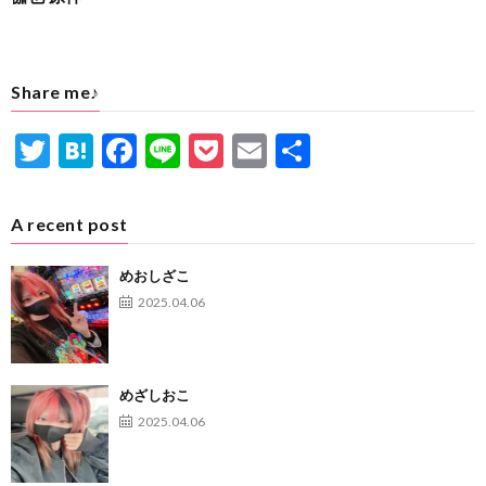
Share me♪
T
H
F
Li
P
E
共
w
at
ac
n
oc
m
有
itt
e
e
e
ke
ai
A recent post
er
n
b
t
l
めおしざこ
a
o
2025.04.06
o
k
めざしおこ
2025.04.06