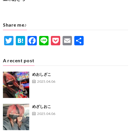
Share me♪
T
H
F
Li
P
E
共
w
at
ac
n
oc
m
有
itt
e
e
e
ke
ai
A recent post
er
n
b
t
l
めおしざこ
a
o
2025.04.06
o
k
めざしおこ
2025.04.06