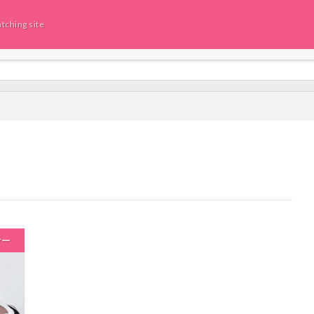
tching site
ヤー