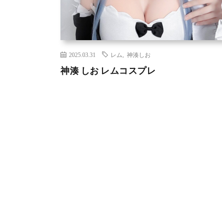
2025.03.31
レム
,
神湊しお
神湊 しお レムコスプレ