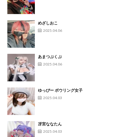
o
k
めざしおこ
2025.04.06
あまつぷくぷ
2025.04.06
ゆっぴー ボウリング女子
2025.04.03
冴宮ななたん
2025.04.03