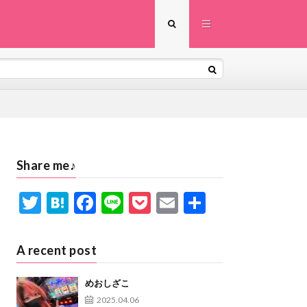
Share me♪
T
H
F
Li
P
E
共
w
at
ac
n
oc
m
有
itt
e
e
e
ke
ai
A recent post
er
n
b
t
l
a
o
めおしざこ
2025.04.06